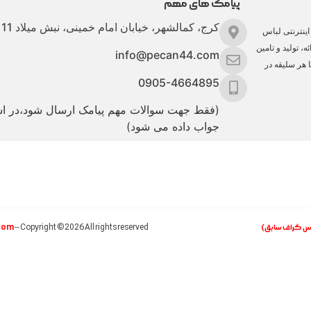
پیامک های مهم
کرج، کمالشهر، خیابان امام خمینی، نبش میلاد 11
ینترنتی لباس
، تولید و تامین
info@pecan44.com
ا هر سلیقه در
0905-4664895
(فقط جهت سوالات مهم پیامک ارسال شود،در 
جواب داده می شود)
com
اس گراف سابق)
– Copyright ©2026 All rights reserved