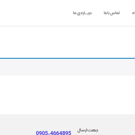
ه
تماس باما
دربـــاره‌ی ما
جهت ارسال
0905-4664895