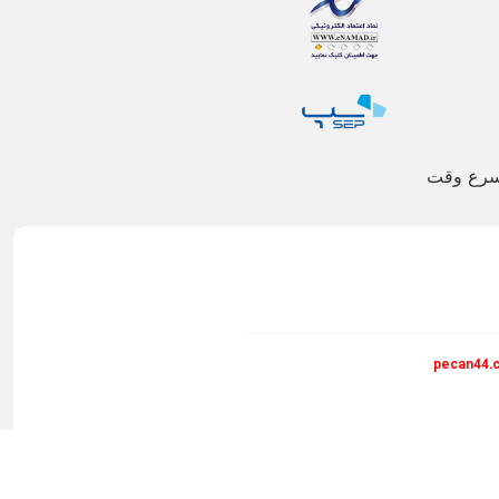
اسرع وقت
pecan44.