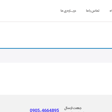
ه
تماس باما
دربـــاره‌ی ما
جهت ارسال
0905-4664895