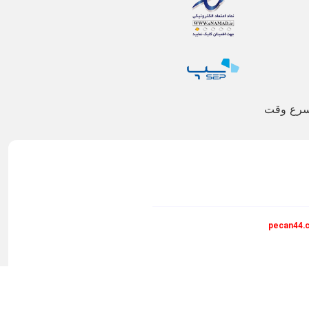
اسرع وقت
pecan44.