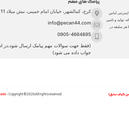
پیامک های مهم
کرج، کمالشهر، خیابان امام خمینی، نبش میلاد 11
ینترنتی لباس
، تولید و تامین
info@pecan44.com
ا هر سلیقه در
0905-4664895
(فقط جهت سوالات مهم پیامک ارسال شود،در 
جواب داده می شود)
com
اس گراف سابق)
– Copyright ©2026 All rights reserved