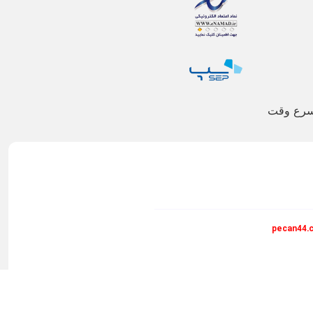
اسرع وقت
pecan44.