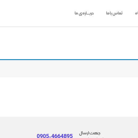
ه
تماس باما
دربـــاره‌ی ما
جهت ارسال
0905-4664895