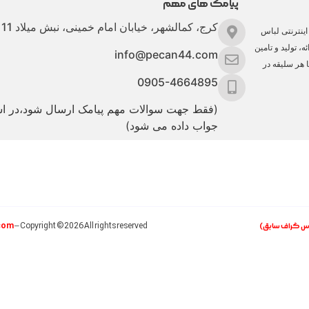
پیامک های مهم
کرج، کمالشهر، خیابان امام خمینی، نبش میلاد 11
ینترنتی لباس
، تولید و تامین
info@pecan44.com
ا هر سلیقه در
0905-4664895
(فقط جهت سوالات مهم پیامک ارسال شود،در 
جواب داده می شود)
com
اس گراف سابق)
– Copyright ©2026 All rights reserved