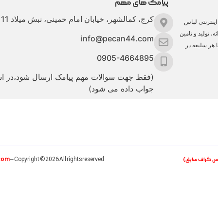
پیامک های مهم
کرج، کمالشهر، خیابان امام خمینی، نبش میلاد 11
ینترنتی لباس
، تولید و تامین
info@pecan44.com
ا هر سلیقه در
0905-4664895
(فقط جهت سوالات مهم پیامک ارسال شود،در 
جواب داده می شود)
com
اس گراف سابق)
– Copyright ©2026 All rights reserved