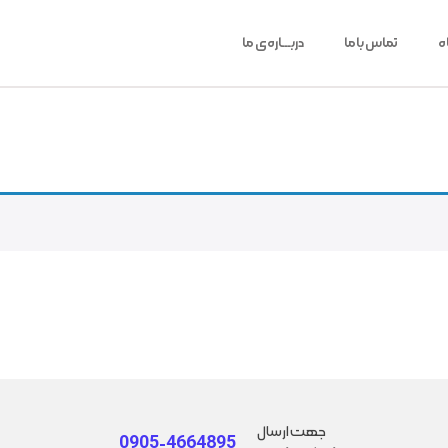
ه
تماس باما
دربـــاره‌ی ما
جهت ارسال
0905-4664895