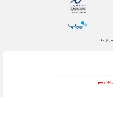
اسرع وقت
pecan44.