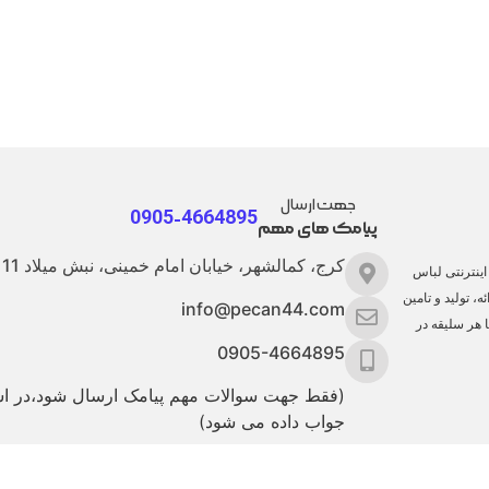
جهت ارسال
0905-4664895
پیامک های مهم
کرج، کمالشهر، خیابان امام خمینی، نبش میلاد 11
ینترنتی لباس
، تولید و تامین
info@pecan44.com
ا هر سلیقه در
0905-4664895
(فقط جهت سوالات مهم پیامک ارسال شود،در 
جواب داده می شود)